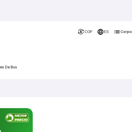
Corpo
COP
ES
jes De Bus