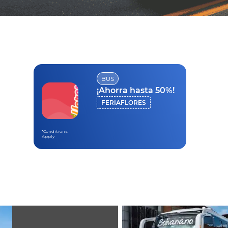
BUS
¡Ahorra hasta 50%!
FERIAFLORES
*Conditions
Apply