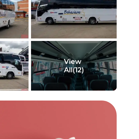
View
All(
12
)