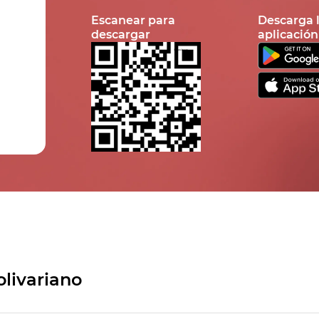
Escanear para
Descarga 
descargar
aplicación
olivariano