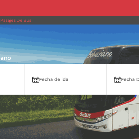
 Pasajes De Bus
iano
Fecha de ida
Fecha De 