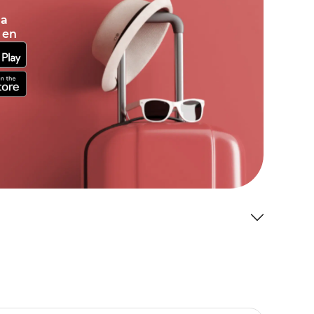
la
 en