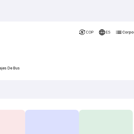
Corpo
COP
ES
ajes De Bus