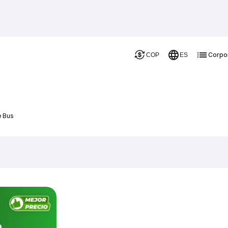
Corpo
COP
ES
e Bus