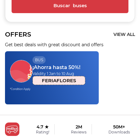
Buscar buses
OFFERS
VIEW ALL
Get best deals with great discount and offers
BUS
¡Ahorra hasta 50%!
Validity 1 Jan to 10 Aug
FERIAFLORES
*Condition Apply
4.7 ★
2M
50M+
Rating!
Reviews
Downloads