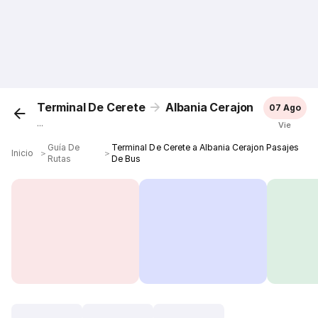
Terminal De Cerete
Albania Cerajon
07 Ago
...
Vie
Guía De
Terminal De Cerete a Albania Cerajon Pasajes
Inicio
＞
＞
Rutas
De Bus