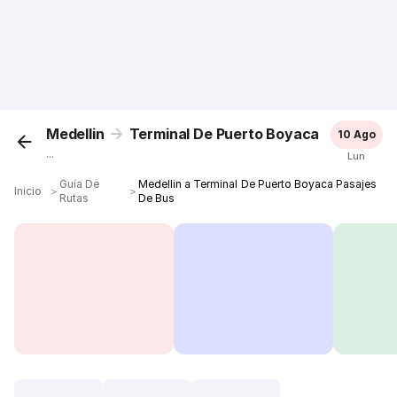
Medellin
Terminal De Puerto Boyaca
10 Ago
...
Lun
Guía De
Medellin a Terminal De Puerto Boyaca Pasajes
Inicio
＞
＞
Rutas
De Bus