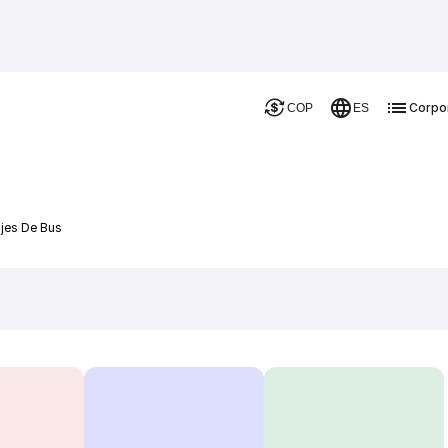
Corpo
COP
ES
ajes De Bus