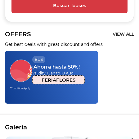
Buscar buses
OFFERS
VIEW ALL
Get best deals with great discount and offers
BUS
¡Ahorra hasta 50%!
Validity 1 Jan to 10 Aug
FERIAFLORES
*Condition Apply
Galería