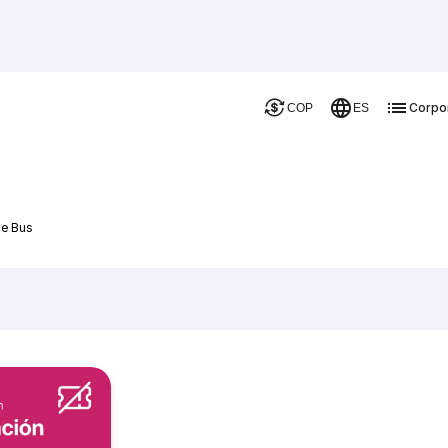
Corpo
COP
ES
De Bus