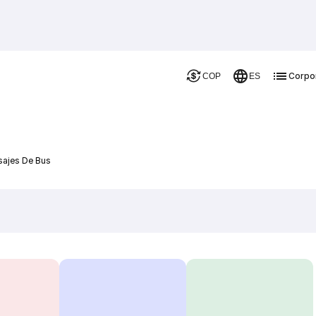
Corpo
COP
ES
sajes De Bus