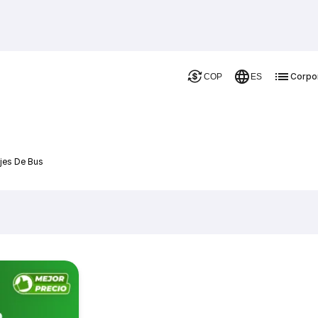
Corpo
COP
ES
jes De Bus