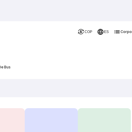
Corpo
COP
ES
De Bus