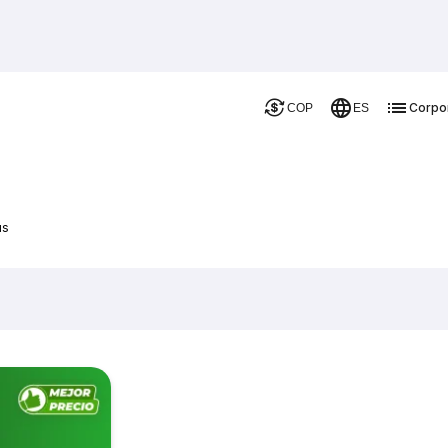
Corpo
COP
ES
us