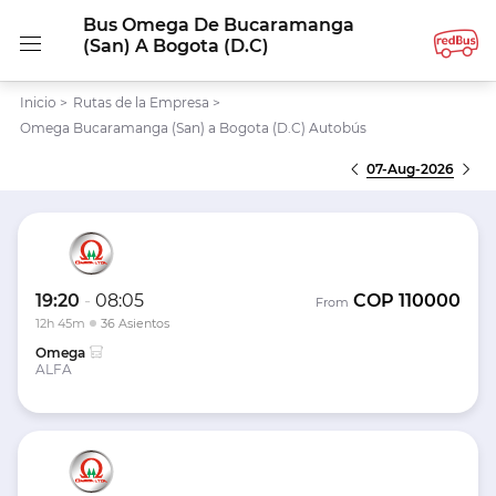
Bus Omega De Bucaramanga
(San) A Bogota (D.C)
Inicio
>
Rutas de la Empresa
>
Omega Bucaramanga (San) a Bogota (D.C) Autobús
07-Aug-2026
19:20
-
08:05
COP
110000
From
12h 45m
36 Asientos
Omega
ALFA