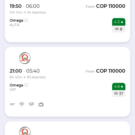
19:50
-
06:00
COP
110000
From
10h 10m
34 Asientos
Omega
4.3
ALFA
8
21:00
-
05:40
COP
110000
From
8h 40m
30 Asientos
Omega
4.6
VIP
37