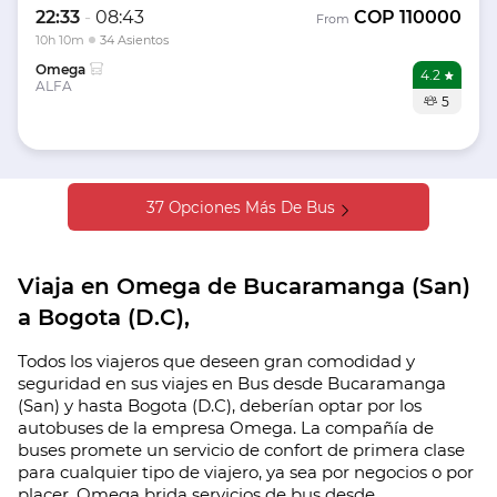
22:33
-
08:43
COP
110000
From
10h 10m
34 Asientos
Omega
4.2
ALFA
5
37 Opciones Más De Bus
Viaja en Omega de Bucaramanga (San)
a Bogota (D.C),
Todos los viajeros que deseen gran comodidad y
seguridad en sus viajes en Bus desde Bucaramanga
(San) y hasta Bogota (D.C), deberían optar por los
autobuses de la empresa Omega. La compañía de
buses promete un servicio de confort de primera clase
para cualquier tipo de viajero, ya sea por negocios o por
placer. Omega brida servicios de bus desde