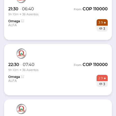
21:30
-
06:40
COP
110000
From
9h 10m
36 Asientos
Omega
3.9
ALFA
3
22:30
-
07:40
COP
110000
From
9h 10m
36 Asientos
Omega
2.9
ALFA
3