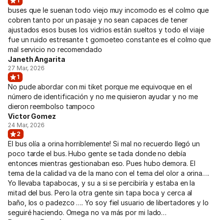
1
buses que le suenan todo viejo muy incomodo es el colmo que
cobren tanto por un pasaje y no sean capaces de tener
ajustados esos buses los vidrios están sueltos y todo el viaje
fue un ruido estresante t gomoeteo constante es el colmo que
mal servicio no recomendado
Janeth Angarita
27 Mar, 2026
1
No pude abordar con mi tiket porque me equivoque en el
número de identificación y no me quisieron ayudar y no me
dieron reembolso tampoco
Victor Gomez
24 Mar, 2026
2
El bus olía a orina horriblemente! Si mal no recuerdo llegó un
poco tarde el bus. Hubo gente se tada donde no debía
entonces mientras gestionaban eso. Pues hubo demora. El
tema de la calidad va de la mano con el tema del olor a orina….
Yo llevaba tapabocas, y su a si se percibiría y estaba en la
mitad del bus. Pero la otra gente sin tapa boca y cerca al
baño, los o padezco …. Yo soy fiel usuario de libertadores y lo
seguiré haciendo. Omega no va más por mi lado…