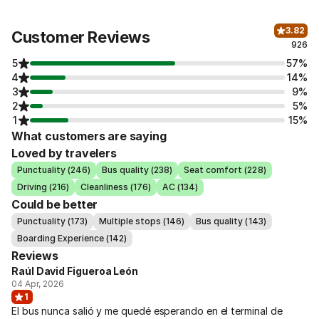
3.82
Customer Reviews
926
5
57%
4
14%
3
9%
2
5%
1
15%
What customers are saying
Loved by travelers
Punctuality (246)
Bus quality (238)
Seat comfort (228)
Driving (216)
Cleanliness (176)
AC (134)
Could be better
Punctuality (173)
Multiple stops (146)
Bus quality (143)
Boarding Experience (142)
Reviews
Raúl David Figueroa León
04 Apr, 2026
1
El bus nunca salió y me quedé esperando en el terminal de