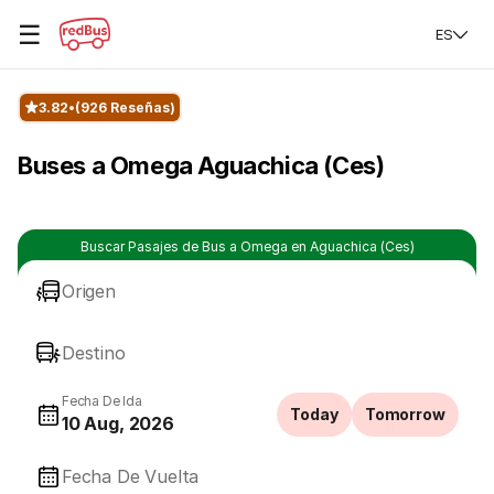
☰
ES
3.82
(926 Reseñas)
Buses a Omega Aguachica (Ces)
Buscar Pasajes de Bus a Omega en Aguachica (Ces)
Origen
Destino
Fecha De Ida
Today
Tomorrow
10 Aug, 2026
Fecha De Vuelta