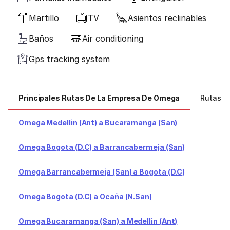
Martillo
TV
Asientos reclinables
Baños
Air conditioning
Gps tracking system
Principales Rutas De La Empresa De Omega
Rutas P
Omega Medellin (Ant) a Bucaramanga (San)
Omega Bogota (D.C) a Barrancabermeja (San)
Omega Barrancabermeja (San) a Bogota (D.C)
Omega Bogota (D.C) a Ocaña (N.San)
Omega Bucaramanga (San) a Medellin (Ant)