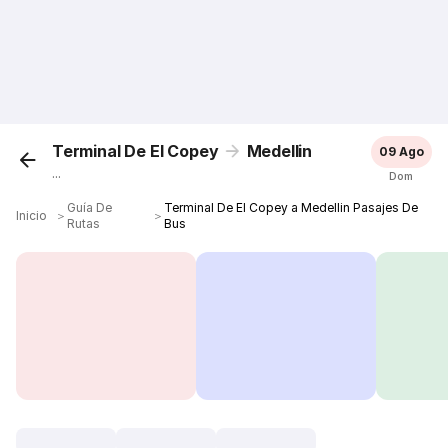
Terminal De El Copey
Medellin
09 Ago
...
Dom
Guía De
Terminal De El Copey a Medellin Pasajes De
Inicio
＞
＞
Rutas
Bus