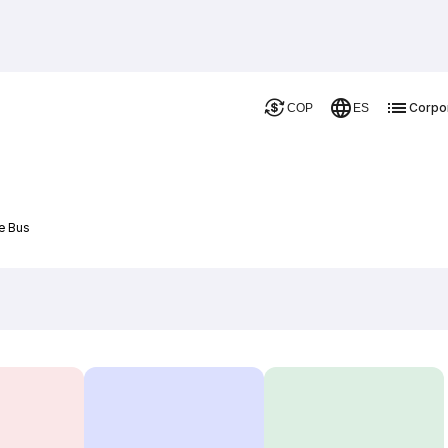
Corpo
COP
ES
De Bus