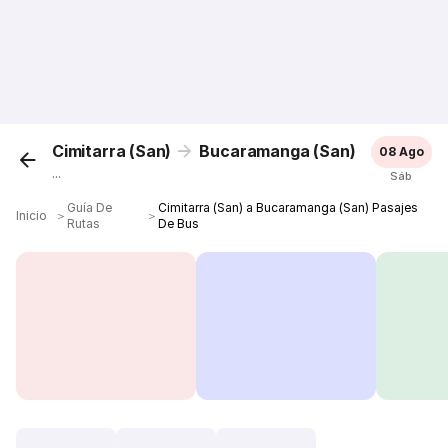
Cimitarra (San)
Bucaramanga (San)
08 Ago
...
Sáb
Guía De
Cimitarra (San) a Bucaramanga (San) Pasajes
Inicio
＞
＞
Rutas
De Bus