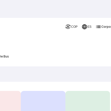
Corpo
COP
ES
De Bus