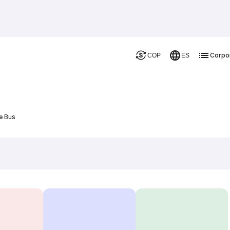
Corpo
COP
ES
e Bus