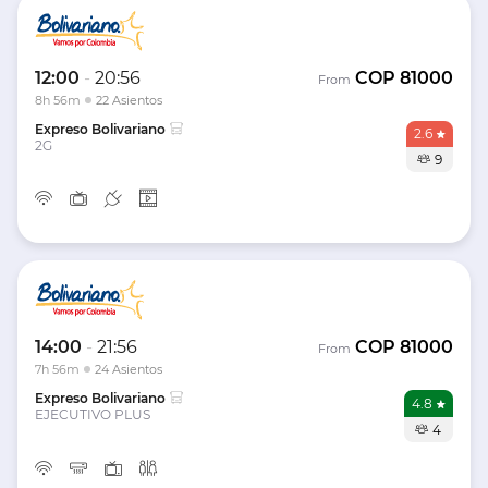
12:00
-
20:56
COP
81000
From
8h 56m
22 Asientos
Expreso Bolivariano
2.6
2G
9
14:00
-
21:56
COP
81000
From
7h 56m
24 Asientos
Expreso Bolivariano
4.8
EJECUTIVO PLUS
4