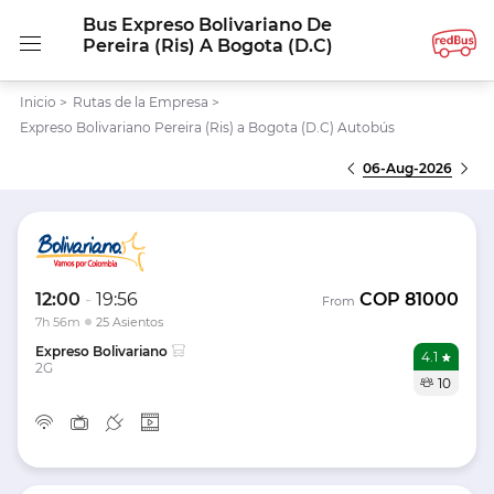
Bus Expreso Bolivariano De
Pereira (Ris) A Bogota (D.C)
Inicio
>
Rutas de la Empresa
>
Expreso Bolivariano Pereira (Ris) a Bogota (D.C) Autobús
06-Aug-2026
12:00
-
19:56
COP
81000
From
7h 56m
25 Asientos
Expreso Bolivariano
4.1
2G
10