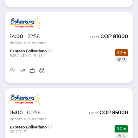
14:00
-
22:56
COP
81000
From
8h 56m
22 Asientos
Expreso Bolivariano
3.3
EJECUTIVO PLUS
13
16:00
-
00:56
COP
85000
From
8h 56m
25 Asientos
Expreso Bolivariano
5.0
2G GOLD
3