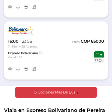
16:00
-
23:56
COP
85000
From
7h 56m
25 Asientos
Expreso Bolivariano
4.1
2G GOLD
24
15 Opciones Más De Bus
Viaja en Expreso Bolivariano de Pereira