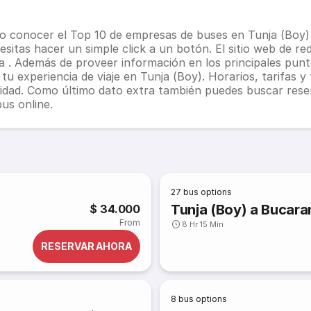
 conocer el Top 10 de empresas de buses en Tunja (Boy) pu
sitas hacer un simple click a un botón. El sitio web de re
ia
. Además de proveer información en los principales puntos
u experiencia de viaje en Tunja (Boy). Horarios, tarifas 
ilidad. Como último dato extra también puedes buscar res
us online.
27
bus options
Tunja (Boy) a Bucar
$ 34.000
From
8 Hr 15 Min
RESERVAR AHORA
8
bus options