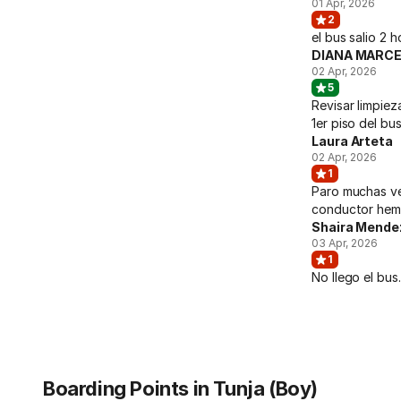
01 Apr, 2026
2
el bus salio 2 
DIANA MARC
02 Apr, 2026
5
Revisar limpiez
1er piso del bu
Laura Arteta
02 Apr, 2026
1
Paro muchas vec
conductor hemi
Shaira Mende
03 Apr, 2026
1
No llego el bus.
Boarding Points in Tunja (Boy)