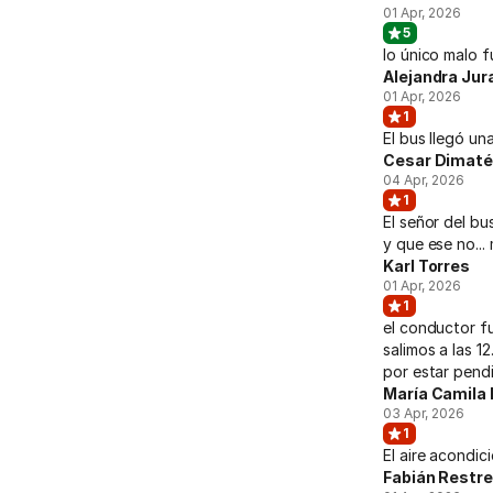
01 Apr, 2026
5
lo único malo f
Alejandra Jur
01 Apr, 2026
1
El bus llegó u
Cesar Dimat
04 Apr, 2026
1
El señor del bu
y que ese no...
Karl Torres
01 Apr, 2026
1
el conductor fu
salimos a las 1
por estar pendi
María Camila 
03 Apr, 2026
1
El aire acondi
Fabián Restr