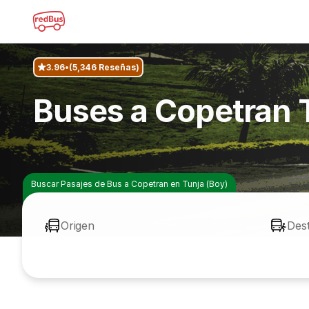
3.96
(5,346 Reseñas)
Buses a Copetran 
Buscar Pasajes de Bus a Copetran en Tunja (Boy)
Origen
Des