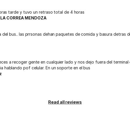
horas tarde y tuvo un retraso total de 4 horas
ELA CORREA MENDOZA
a del bus.. las prrsonas dehan paquetes de comida y basura detras de 
s
es a recoger gente en cualquier lado y nos dejo fuera del terminal 
a hablando pof celular. En un soporte en el bus
z
Read all reviews