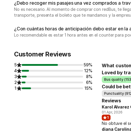
¿Debo recoger mis pasajes una vez comprados a travé
No es necesario. Al momento de comprar con redBus, te llegará
transporte, presenta el boleto que te mandamos y la empresa
¿Con cuántas horas de anticipación debo estar en la 
Lo recomendable es estar 1 hora antes en el counter para pod
Customer Reviews
5
59%
What custom
4
12%
Loved by tra
3
8%
Bus quality (15
2
6%
Could be bet
1
15%
Punctuality (91
Reviews
Karol Alvarez 
01 Apr, 2026
1
No obtuve el s
diana Caroli