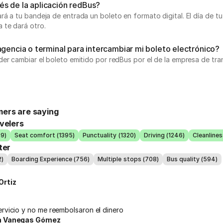
s de la aplicación redBus?
 a tu bandeja de entrada un boleto en formato digital. El día de tu 
 te dará otro.
agencia o terminal para intercambiar mi boleto electrónico?
er cambiar el boleto emitido por redBus por el de la empresa de tra
ers are saying
velers
39)
Seat comfort (1395)
Punctuality (1320)
Driving (1246)
Cleanlines
ter
2)
Boarding Experience (756)
Multiple stops (708)
Bus quality (594)
Ortiz
ervicio y no me reembolsaron el dinero
na Vanegas Gómez