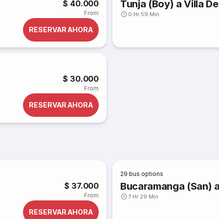
Tunja (Boy) a Villa D
$ 40.000
From
0 Hr 59 Min
RESERVAR AHORA
$ 30.000
From
RESERVAR AHORA
29
bus options
Bucaramanga (San) a
$ 37.000
From
7 Hr 29 Min
RESERVAR AHORA