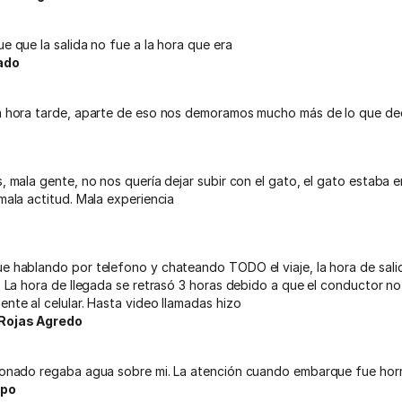
ue que la salida no fue a la hora que era
ado
na hora tarde, aparte de eso nos demoramos mucho más de lo que deci
é
s, mala gente, no nos quería dejar subir con el gato, el gato estaba 
 mala actitud. Mala experiencia
e hablando por telefono y chateando TODO el viaje, la hora de salid
2. La hora de llegada se retrasó 3 horas debido a que el conductor n
ente al celular. Hasta video llamadas hizo
Rojas Agredo
cionado regaba agua sobre mi. La atención cuando embarque fue horr
epo