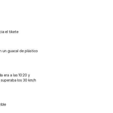
a el tikete
en un guacal de plástico
a era a las 10:20 y
o superaba los 30 km/h
ible