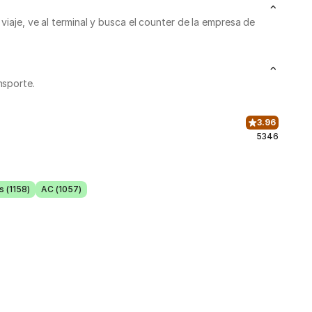
viaje, ve al terminal y busca el counter de la empresa de
nsporte.
3.96
5346
s (1158)
AC (1057)