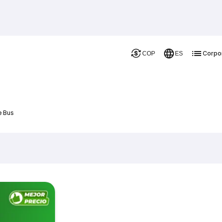
Corpo
COP
ES
e Bus