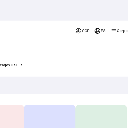
Corpo
COP
ES
asajes De Bus