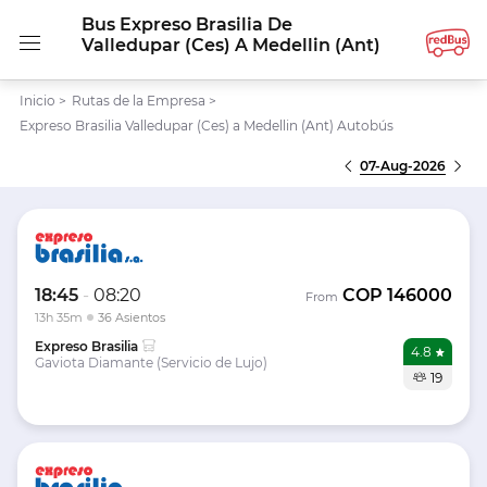
Bus Expreso Brasilia De
Valledupar (Ces) A Medellin (Ant)
Inicio
>
Rutas de la Empresa
>
Expreso Brasilia Valledupar (Ces) a Medellin (Ant) Autobús
07-Aug-2026
18:45
-
08:20
COP
146000
From
13h 35m
36 Asientos
Expreso Brasilia
4.8
Gaviota Diamante (Servicio de Lujo)
19