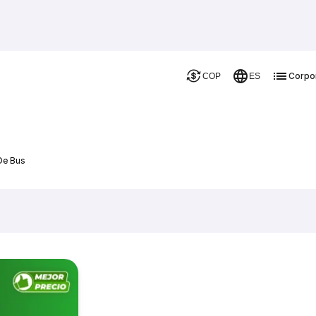
Corpo
COP
ES
De Bus