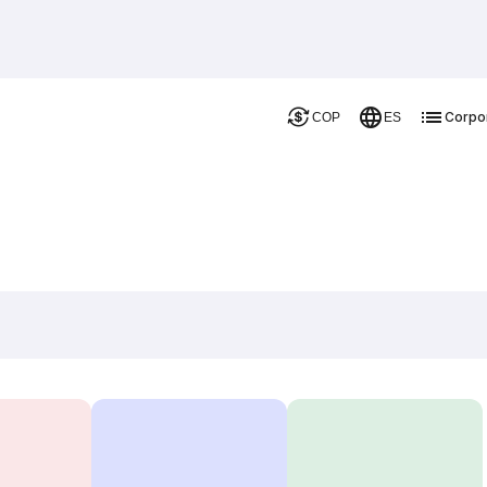
Corpo
COP
ES
s