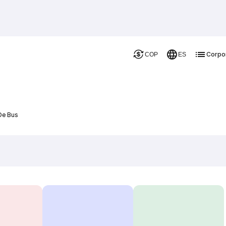
Corpo
COP
ES
De Bus