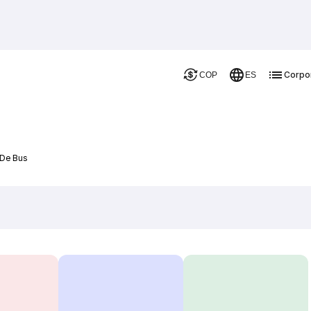
Corpo
COP
ES
 De Bus