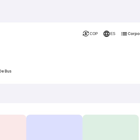
Corpo
COP
ES
 De Bus