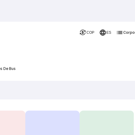
Corpo
COP
ES
es De Bus