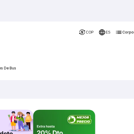
Corpo
COP
ES
jes De Bus