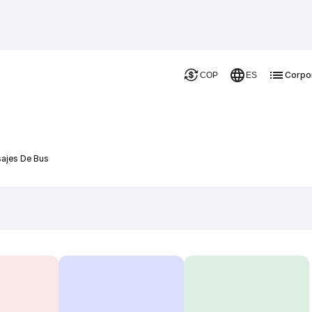
Corpo
COP
ES
sajes De Bus