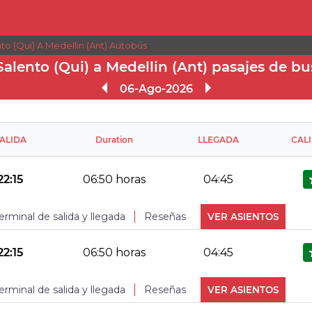
to (Qui) A Medellin (Ant) Autobús
Salento (Qui) a Medellin (Ant) pasajes de bu
06-Ago-2026
ALIDA
Duration
LLEGADA
CAL
22:15
06:50 horas
04:45
erminal de salida y llegada
Reseñas
VER ASIENTOS
No Reviews Available
TERMINAL DE LLEGADA
22:15
06:50 horas
04:45
erminal de salida y llegada
Reseñas
VER ASIENTOS