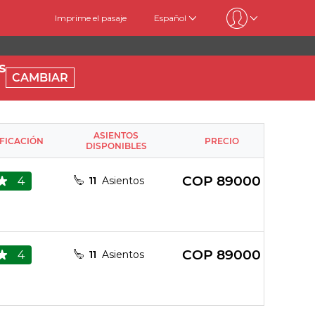
Imprime el pasaje
Español
s
CAMBIAR
ASIENTOS
IFICACIÓN
PRECIO
DISPONIBLES
COP
89000
4
11
Asientos
COP
89000
4
11
Asientos