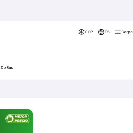
Corpo
COP
ES
 De Bus