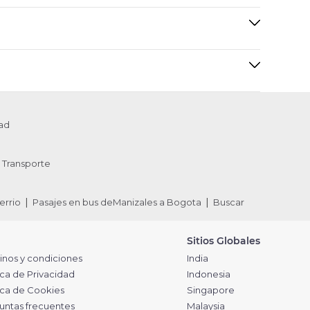
ad
Transporte
errio
Pasajes en bus deManizales a Bogota
Buscar
Sitios Globales
inos y condiciones
India
ica de Privacidad
Indonesia
tica de Cookies
Singapore
untas frecuentes
Malaysia