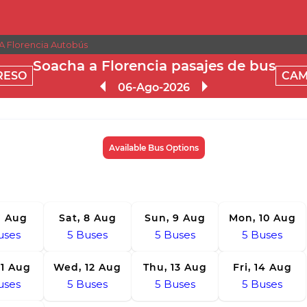
A Florencia Autobús
Soacha a Florencia pasajes de bus
RESO
CAM
06-Ago-2026
Available Bus Options
 7 Aug
Sat, 8 Aug
Sun, 9 Aug
Mon, 10 Aug
uses
5
Buses
5
Buses
5
Buses
11 Aug
Wed, 12 Aug
Thu, 13 Aug
Fri, 14 Aug
uses
5
Buses
5
Buses
5
Buses