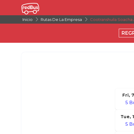
Inicio
Rutas De La Empresa
Cootranshuila Soacha 
REG
Fri,
5
B
Tue, 
5
B