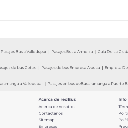
Pasajes Bus a Valledupar
Pasajes Bus a Armenia
Guía De La Ciud
asajes de bus Cotaxi
Pasajes de bus Empresa Arauca
Empresa De 
caramanga a Valledupar
Pasajes en bus deBucaramanga a Puerto B
Acerca de redBus
Info
Acerca de nosotros
Térm
Contáctanos
Polít
Sitemap
Polí
Empresas
Preg