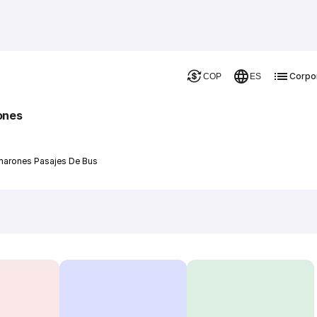
Corpo
COP
ES
ones
marones Pasajes De Bus