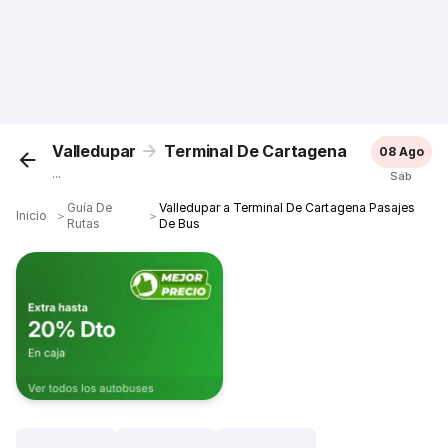
Valledupar
Terminal De Cartagena
08 Ago
...
Sáb
Guía De
Valledupar a Terminal De Cartagena Pasajes
Inicio
＞
＞
Rutas
De Bus