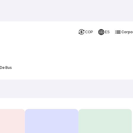
Corpo
COP
ES
 De Bus