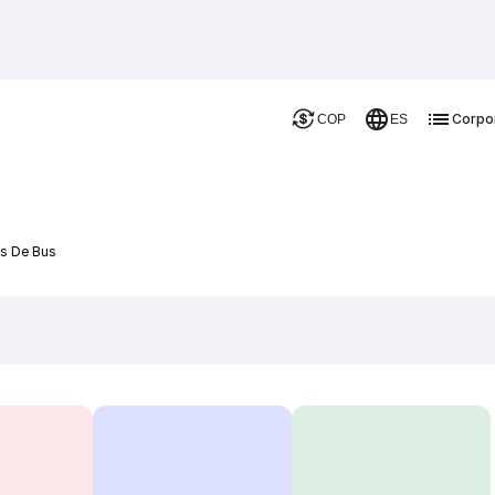
Corpo
COP
ES
es De Bus