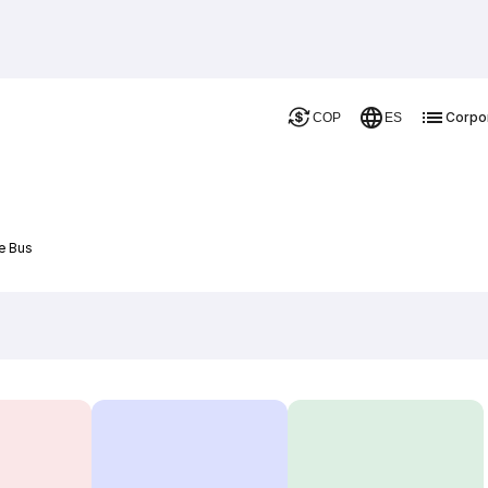
Corpo
COP
ES
e Bus