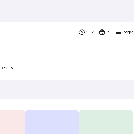
Corpo
COP
ES
s De Bus