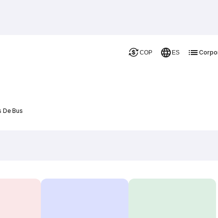
Corpo
COP
ES
s De Bus