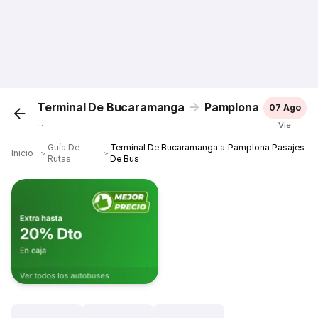
Terminal De Bucaramanga
Pamplona
07 Ago
...
Vie
Guía De
Terminal De Bucaramanga a Pamplona Pasajes
Inicio
＞
＞
Rutas
De Bus