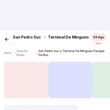
San Pedro Suc
Terminal De Mingueo
09 Ago
...
Dom
Guía De
San Pedro Suc a Terminal De Mingueo Pasajes
Inicio
＞
＞
Rutas
De Bus