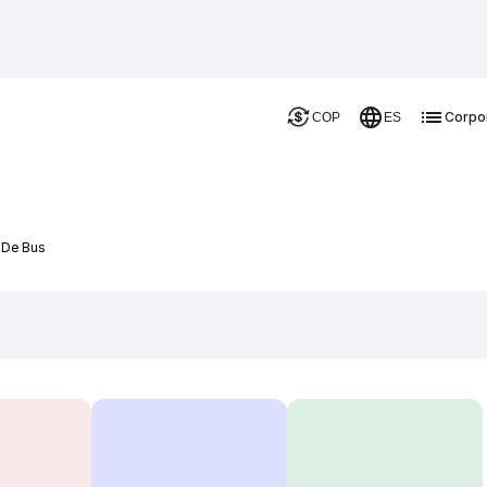
Corpo
COP
ES
s De Bus