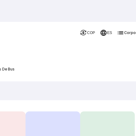
Corpo
COP
ES
es De Bus