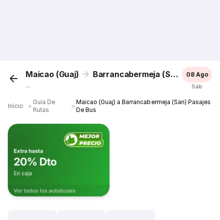
Maicao (Guaj)
Barrancabermeja (San)
08 Ago
...
Sáb
Guía De
Maicao (Guaj) a Barrancabermeja (San) Pasajes
Inicio
＞
＞
Rutas
De Bus