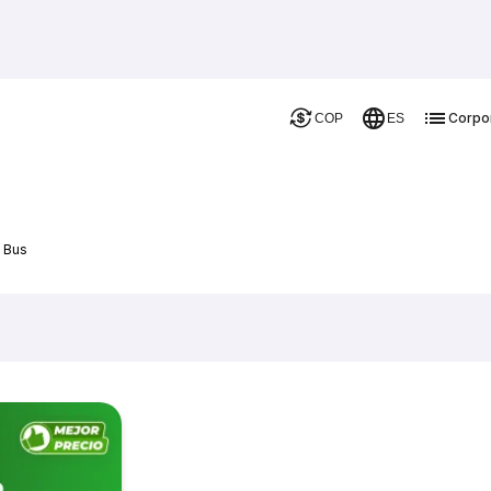
Corpo
COP
ES
e Bus